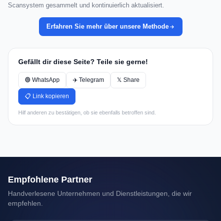
Scansystem gesammelt und kontinuierlich aktualisiert.
Erfahren Sie mehr über unsere Methode
Gefällt dir diese Seite? Teile sie gerne!
🟢 WhatsApp
✈️ Telegram
𝕏 Share
📋 Link kopieren
Hilf anderen zu bestätigen, ob sie ebenfalls betroffen sind.
Empfohlene Partner
Handverlesene Unternehmen und Dienstleistungen, die wir
empfehlen.