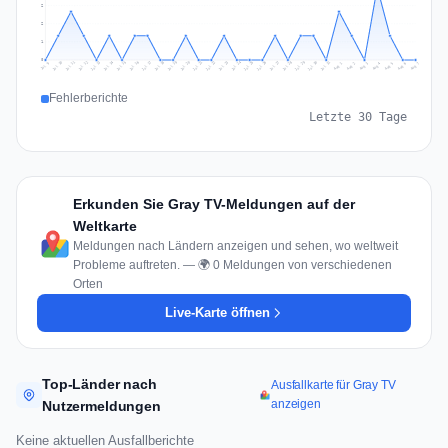
2
2
1
0
Jul 16
Jul 19
Jul 22
Jul 25
Jul 12
Jul 15
Jul 28
Jul 31
Jul 18
Jul 21
Jul 24
Jul 11
Jul 14
Jul 27
Jul 30
Jul 17
Jul 20
Jul 23
Jul 10
Jul 13
Jul 26
Jul 29
Aug 2
Aug 5
Aug 1
Aug 4
Jul 9
Aug 7
Aug 3
Aug 6
Fehlerberichte
Letzte 30 Tage
Erkunden Sie Gray TV-Meldungen auf der
Weltkarte
Meldungen nach Ländern anzeigen und sehen, wo weltweit
Probleme auftreten. — 🌍 0 Meldungen von verschiedenen
Orten
Live-Karte öffnen
Top-Länder nach
Ausfallkarte für Gray TV
anzeigen
Nutzermeldungen
Keine aktuellen Ausfallberichte