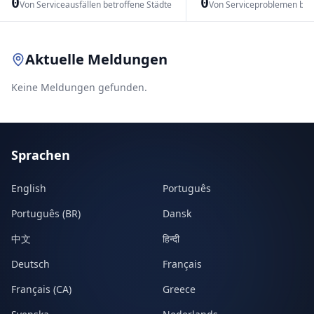
0
0
Von Serviceausfällen betroffene Städte
Von Serviceproblemen bet
Leaflet
|
© OpenStreetMap contributors
Aktuelle Meldungen
Keine Meldungen gefunden.
Sprachen
English
Português
Português (BR)
Dansk
中文
हिन्दी
Deutsch
Français
Français (CA)
Greece