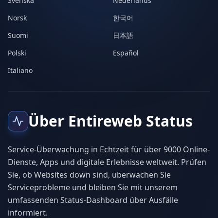
Svenska
Nederlands
Norsk
한국어
Suomi
日本語
Polski
Español
Italiano
Über Entireweb Status
Service-Überwachung in Echtzeit für über 9000 Online-
Dienste, Apps und digitale Erlebnisse weltweit. Prüfen
Sie, ob Websites down sind, überwachen Sie
Serviceprobleme und bleiben Sie mit unserem
umfassenden Status-Dashboard über Ausfälle
informiert.