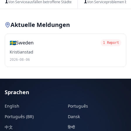
1
1
Von Serviceausfällen betroffene Städte
Von Serviceproblemen bet
Leaflet
|
© OpenStreetMap contributors
Aktuelle Meldungen
🇸🇪
Sweden
1 Report
Kristianstad
2026-08-06
Sprachen
English
Português
Português (BR)
Dansk
中文
हिन्दी