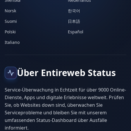
Svenska
Nederlands
Norsk
한국어
Suomi
日本語
Polski
Español
Italiano
Über Entireweb Status
Service-Überwachung in Echtzeit für über 9000 Online-
Dienste, Apps und digitale Erlebnisse weltweit. Prüfen
Sie, ob Websites down sind, überwachen Sie
Serviceprobleme und bleiben Sie mit unserem
umfassenden Status-Dashboard über Ausfälle
informiert.