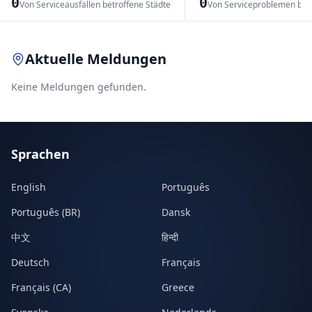
0
0
Von Serviceausfällen betroffene Städte
Von Serviceproblemen bet
Leaflet
|
© OpenStreetMap contributors
Aktuelle Meldungen
Keine Meldungen gefunden.
Sprachen
English
Português
Português (BR)
Dansk
中文
हिन्दी
Deutsch
Français
Français (CA)
Greece