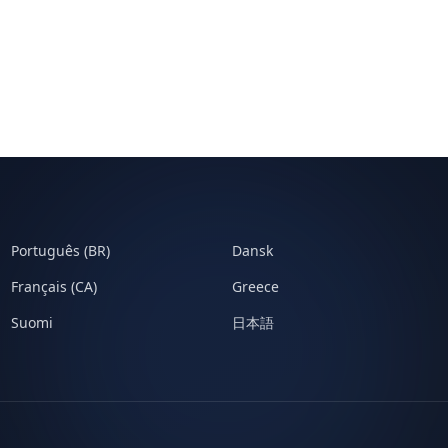
Português (BR)
Dansk
Français (CA)
Greece
Suomi
日本語