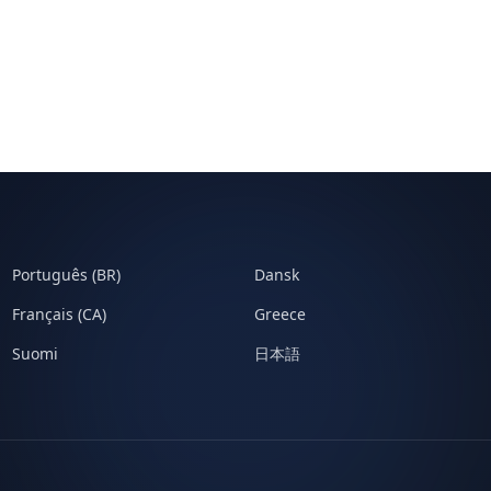
Português (BR)
Dansk
Français (CA)
Greece
Suomi
日本語