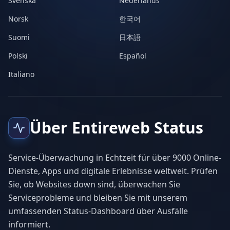
Svenska
Nederlands
Norsk
한국어
Suomi
日本語
Polski
Español
Italiano
Über Entireweb Status
Service-Überwachung in Echtzeit für über 9000 Online-
Dienste, Apps und digitale Erlebnisse weltweit. Prüfen
Sie, ob Websites down sind, überwachen Sie
Serviceprobleme und bleiben Sie mit unserem
umfassenden Status-Dashboard über Ausfälle
informiert.