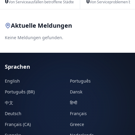
0
0
Von Serviceausfällen betroffene Städte
Von Serviceproblemen bet
Leaflet
|
© OpenStreetMap contributors
Aktuelle Meldungen
Keine Meldungen gefunden.
Sprachen
English
Português
Português (BR)
Dansk
中文
हिन्दी
Deutsch
Français
Français (CA)
Greece