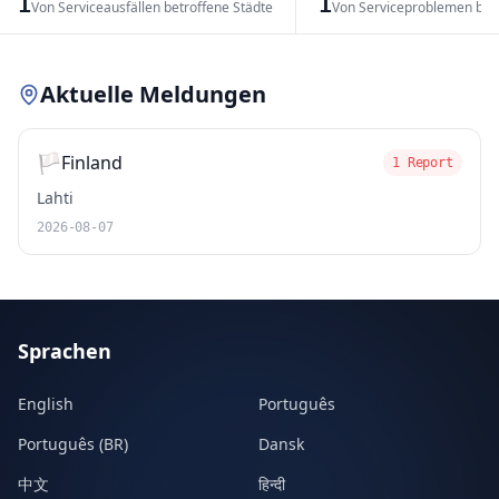
1
1
Von Serviceausfällen betroffene Städte
Von Serviceproblemen bet
Leaflet
|
© OpenStreetMap contributors
Aktuelle Meldungen
🏳️
Finland
1 Report
Lahti
2026-08-07
Sprachen
English
Português
Português (BR)
Dansk
中文
हिन्दी