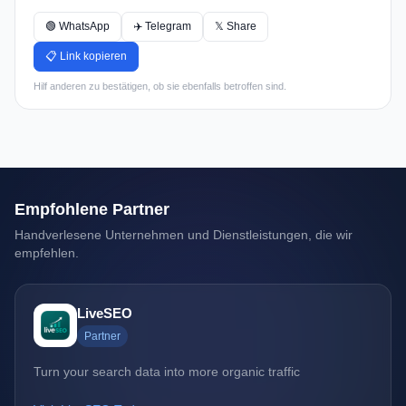
🟢 WhatsApp
✈️ Telegram
𝕏 Share
📋 Link kopieren
Hilf anderen zu bestätigen, ob sie ebenfalls betroffen sind.
Empfohlene Partner
Handverlesene Unternehmen und Dienstleistungen, die wir
empfehlen.
LiveSEO
Partner
Turn your search data into more organic traffic