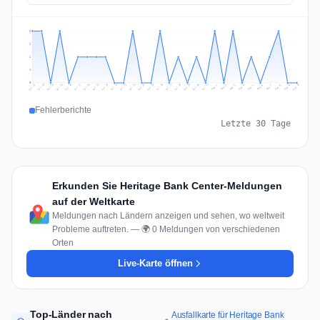
2
2
1
1
0
Jul 19
Jul 22
Jul 25
Jul 12
Jul 28
Aug 10
Jul 15
Jul 18
Jul 31
Jul 21
Jul 24
Jul 27
Jul 14
Jul 17
Jul 30
Jul 20
Jul 23
Jul 26
Jul 13
Jul 16
Jul 29
Aug 5
Aug 8
Aug 1
Aug 4
Aug 7
Aug 3
Aug 6
Aug 9
Aug 2
Fehlerberichte
Letzte 30 Tage
Erkunden Sie Heritage Bank Center-Meldungen
auf der Weltkarte
Meldungen nach Ländern anzeigen und sehen, wo weltweit
Probleme auftreten. — 🌍 0 Meldungen von verschiedenen
Orten
Live-Karte öffnen
Top-Länder nach
Ausfallkarte für Heritage Bank