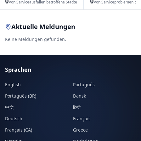
0
0
Von Serviceausfällen betroffene Städte
Von Serviceproblemen bet
Leaflet
|
© OpenStreetMap contributors
Aktuelle Meldungen
Keine Meldungen gefunden.
Sprachen
English
Português
Português (BR)
Dansk
中文
हिन्दी
Deutsch
Français
Français (CA)
Greece