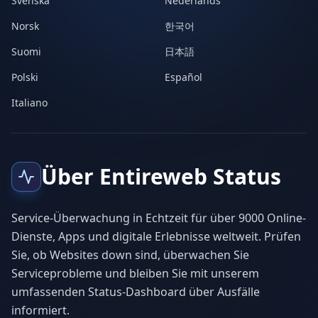
Svenska
Nederlands
Norsk
한국어
Suomi
日本語
Polski
Español
Italiano
Über Entireweb Status
Service-Überwachung in Echtzeit für über 9000 Online-
Dienste, Apps und digitale Erlebnisse weltweit. Prüfen
Sie, ob Websites down sind, überwachen Sie
Serviceprobleme und bleiben Sie mit unserem
umfassenden Status-Dashboard über Ausfälle
informiert.