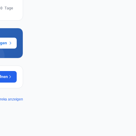
30 Tage
ügen
ffnen
ureka anzeigen