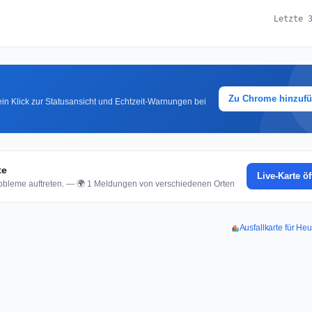
Letzte 
Zu Chrome hinzuf
in Klick zur Statusansicht und Echtzeit-Warnungen bei
te
Live-Karte ö
bleme auftreten. — 🌍 1 Meldungen von verschiedenen Orten
Ausfallkarte für He