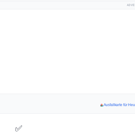
ADVE
Ausfallkarte für He
✅