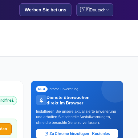
Werben Sie bei uns
🇩🇪
Deutsch
Chrome-Erweiterung
NEU
Dienste überwachen
andfrei
direkt im Browser
Installieren Sie unsere aktualisierte Erweiterung
und erhalten Sie schnelle Ausfallwarnungen,
ohne die besuchte Seite zu verlassen.
lden
Zu Chrome hinzufügen - Kostenlos