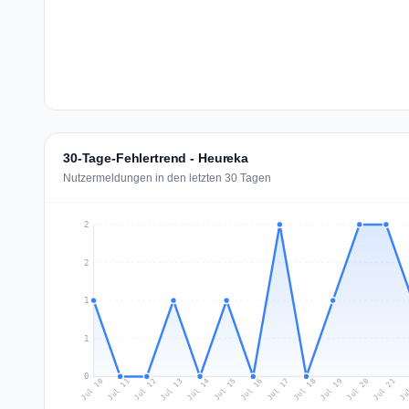
30-Tage-Fehlertrend - Heureka
Nutzermeldungen in den letzten 30 Tagen
2
2
1
1
0
Jul 19
Ju
Jul 12
Jul 15
Jul 18
Jul 21
Jul 11
Jul 14
Jul 17
Jul 20
Jul 10
Jul 13
Jul 16