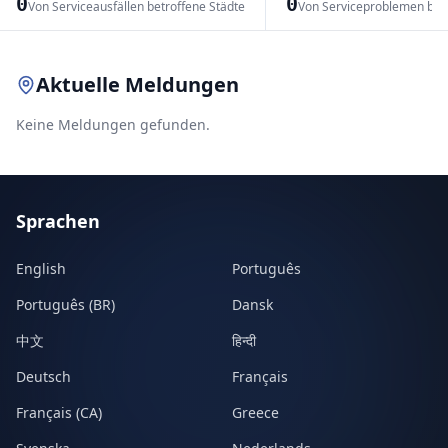
0
0
Von Serviceausfällen betroffene Städte
Von Serviceproblemen bet
Leaflet
|
© OpenStreetMap contributors
Aktuelle Meldungen
Keine Meldungen gefunden.
Sprachen
English
Português
Português (BR)
Dansk
中文
हिन्दी
Deutsch
Français
Français (CA)
Greece