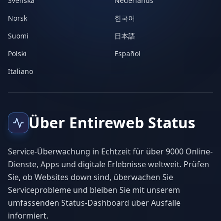
Svenska
Nederlands
Norsk
한국어
Suomi
日本語
Polski
Español
Italiano
Über Entireweb Status
Service-Überwachung in Echtzeit für über 9000 Online-
Dienste, Apps und digitale Erlebnisse weltweit. Prüfen
Sie, ob Websites down sind, überwachen Sie
Serviceprobleme und bleiben Sie mit unserem
umfassenden Status-Dashboard über Ausfälle
informiert.