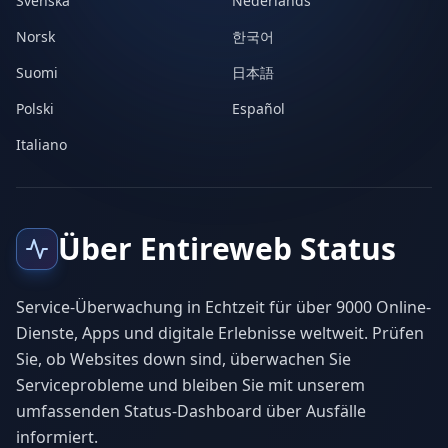
Svenska
Nederlands
Norsk
한국어
Suomi
日本語
Polski
Español
Italiano
Über Entireweb Status
Service-Überwachung in Echtzeit für über 9000 Online-
Dienste, Apps und digitale Erlebnisse weltweit. Prüfen
Sie, ob Websites down sind, überwachen Sie
Serviceprobleme und bleiben Sie mit unserem
umfassenden Status-Dashboard über Ausfälle
informiert.