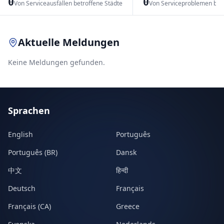
0
0
Von Serviceausfällen betroffene Städte
Von Serviceproblemen bet
Leaflet
|
© OpenStreetMap contributors
Aktuelle Meldungen
Keine Meldungen gefunden.
Sprachen
English
Português
Português (BR)
Dansk
中文
हिन्दी
Deutsch
Français
Français (CA)
Greece