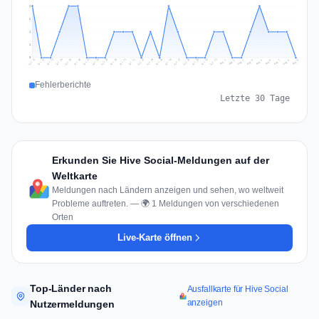
2
2
1
1
0
Jul 18
Jul 21
Jul 24
Jul 11
Jul 27
Jul 14
Jul 17
Jul 30
Jul 20
Jul 23
Jul 26
Jul 13
Jul 16
Jul 29
Jul 19
Jul 22
Jul 25
Jul 12
Jul 15
Jul 28
Jul 31
Aug 4
Aug 7
Aug 3
Aug 6
Aug 9
Aug 2
Aug 5
Aug 8
Aug 1
Fehlerberichte
Letzte 30 Tage
Erkunden Sie Hive Social-Meldungen auf der
Weltkarte
Meldungen nach Ländern anzeigen und sehen, wo weltweit
Probleme auftreten. — 🌍 1 Meldungen von verschiedenen
Orten
Live-Karte öffnen
Top-Länder nach
Ausfallkarte für Hive Social
anzeigen
Nutzermeldungen