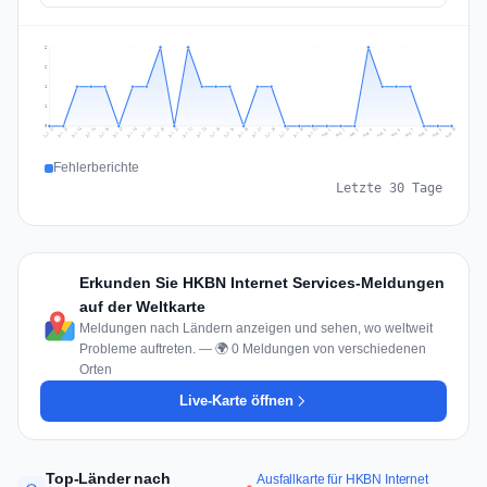
2
2
1
1
0
Jul 19
Jul 22
Jul 25
Jul 12
Jul 28
Aug 10
Jul 15
Jul 18
Jul 31
Jul 21
Jul 24
Jul 27
Jul 14
Jul 17
Jul 30
Jul 20
Jul 23
Jul 26
Jul 13
Jul 16
Jul 29
Aug 5
Aug 8
Aug 1
Aug 4
Aug 7
Aug 3
Aug 6
Aug 9
Aug 2
Fehlerberichte
Letzte 30 Tage
Erkunden Sie HKBN Internet Services-Meldungen
auf der Weltkarte
Meldungen nach Ländern anzeigen und sehen, wo weltweit
Probleme auftreten. — 🌍 0 Meldungen von verschiedenen
Orten
Live-Karte öffnen
Top-Länder nach
Ausfallkarte für HKBN Internet