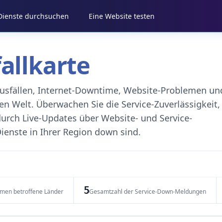
 Dienste durchsuchen
Eine Website testen
fallkarte
eausfällen, Internet-Downtime, Website-Problemen un
 Welt. Überwachen Sie die Service-Zuverlässigkeit,
durch Live-Updates über Website- und Service-
ienste in Ihrer Region down sind.
5
emen betroffene Länder
Gesamtzahl der Service-Down-Meldungen