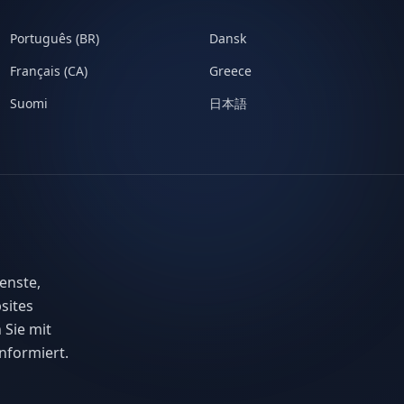
Português (BR)
Dansk
Français (CA)
Greece
Suomi
日本語
enste,
sites
 Sie mit
nformiert.