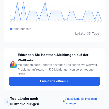
2
2
1
1
0
Jul 15
Jul 18
Jul 31
Jul 21
Jul 24
Jul 11
Jul 14
Jul 27
Jul 30
Jul 17
Jul 20
Jul 23
Jul 10
Jul 13
Jul 26
Jul 29
Jul 16
Jul 19
Jul 22
Jul 12
Jul 25
Jul 28
Aug 1
Aug 4
Jul 9
Aug 3
Jul 8
Aug 6
Aug 2
Aug 5
Fehlerberichte
Letzte 30 Tage
Erkunden Sie Hostman-Meldungen auf der
Weltkarte
Meldungen nach Ländern anzeigen und sehen, wo weltweit
Probleme auftreten. — 🌍 0 Meldungen von verschiedenen
Orten
Live-Karte öffnen
Top-Länder nach
Ausfallkarte für Hostman
anzeigen
Nutzermeldungen