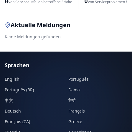
0
0
Von Serviceausfällen betroffene Städte
Von Serviceproblemen bet
Leaflet
|
© OpenStreetMap contributors
Aktuelle Meldungen
Keine Meldungen gefunden.
Sprachen
English
Português
Português (BR)
Dansk
中文
हिन्दी
Deutsch
Français
Français (CA)
Greece