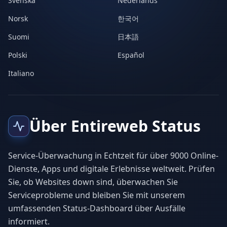
Svenska
Nederlands
Norsk
한국어
Suomi
日本語
Polski
Español
Italiano
Über Entireweb Status
Service-Überwachung in Echtzeit für über 9000 Online-
Dienste, Apps und digitale Erlebnisse weltweit. Prüfen
Sie, ob Websites down sind, überwachen Sie
Serviceprobleme und bleiben Sie mit unserem
umfassenden Status-Dashboard über Ausfälle
informiert.