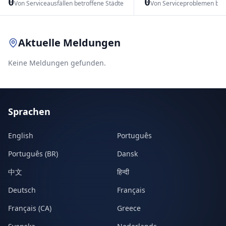
0
0
Von Serviceausfällen betroffene Städte
Von Serviceproblemen bet
Leaflet
|
© OpenStreetMap contributors
Aktuelle Meldungen
Keine Meldungen gefunden.
Sprachen
English
Português
Português (BR)
Dansk
中文
हिन्दी
Deutsch
Français
Français (CA)
Greece