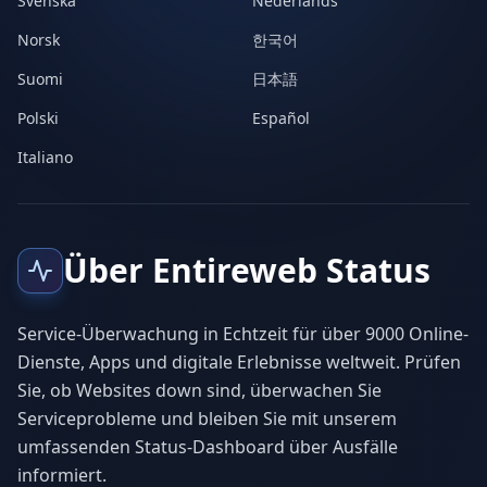
Svenska
Nederlands
Norsk
한국어
Suomi
日本語
Polski
Español
Italiano
Über Entireweb Status
Service-Überwachung in Echtzeit für über 9000 Online-
Dienste, Apps und digitale Erlebnisse weltweit. Prüfen
Sie, ob Websites down sind, überwachen Sie
Serviceprobleme und bleiben Sie mit unserem
umfassenden Status-Dashboard über Ausfälle
informiert.