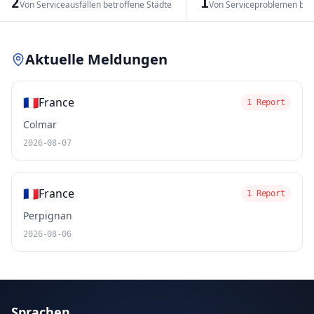
2
1
Von Serviceausfällen betroffene Städte
Von Serviceproblemen bet
Leaflet
|
© OpenStreetMap contributors
Aktuelle Meldungen
🇫🇷
France
1 Report
Colmar
2026-08-07
🇫🇷
France
1 Report
Perpignan
2026-08-06
Sprachen