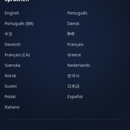
English
Português
Português (BR)
Dansk
中文
हिन्दी
Deutsch
Français
Français (CA)
Greece
Svenska
Nederlands
Norsk
한국어
Suomi
日本語
Polski
Español
Italiano