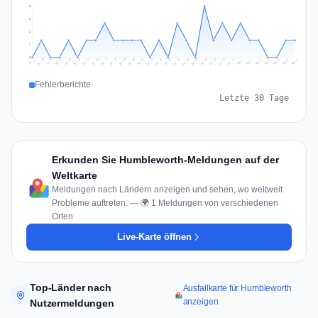
3
2
2
1
0
Jul 16
Jul 19
Jul 22
Jul 25
Jul 12
Jul 15
Jul 28
Jul 31
Jul 18
Jul 21
Jul 24
Jul 11
Jul 14
Jul 27
Jul 30
Jul 17
Jul 20
Jul 23
Jul 10
Jul 13
Jul 26
Jul 29
Aug 2
Aug 5
Aug 1
Aug 4
Jul 9
Aug 7
Aug 3
Aug 6
Fehlerberichte
Letzte 30 Tage
Erkunden Sie Humbleworth-Meldungen auf der
Weltkarte
Meldungen nach Ländern anzeigen und sehen, wo weltweit
Probleme auftreten. — 🌍 1 Meldungen von verschiedenen
Orten
Live-Karte öffnen
Top-Länder nach
Ausfallkarte für Humbleworth
anzeigen
Nutzermeldungen