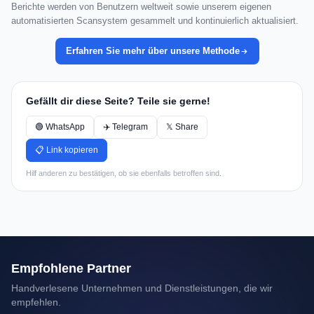
Berichte werden von Benutzern weltweit sowie unserem eigenen
automatisierten Scansystem gesammelt und kontinuierlich aktualisiert.
Erfahren Sie mehr über unsere Methode
Gefällt dir diese Seite? Teile sie gerne!
🟢 WhatsApp
✈️ Telegram
𝕏 Share
📋 Link kopieren
Hilf anderen zu bestätigen, ob sie ebenfalls betroffen sind.
Empfohlene Partner
Handverlesene Unternehmen und Dienstleistungen, die wir
empfehlen.