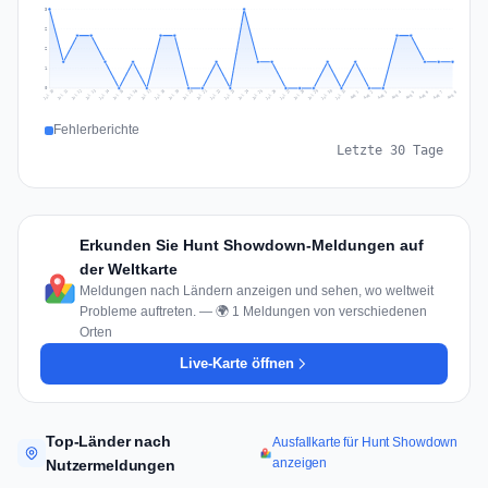
3
2
2
1
0
Jul 17
Jul 20
Jul 23
Jul 10
Jul 26
Jul 13
Jul 16
Jul 29
Jul 19
Jul 22
Jul 25
Jul 12
Jul 15
Jul 28
Jul 31
Jul 18
Jul 21
Jul 24
Jul 11
Jul 14
Jul 27
Jul 30
Aug 3
Aug 6
Aug 2
Aug 5
Aug 8
Aug 1
Aug 4
Aug 7
Fehlerberichte
Letzte 30 Tage
Erkunden Sie Hunt Showdown-Meldungen auf
der Weltkarte
Meldungen nach Ländern anzeigen und sehen, wo weltweit
Probleme auftreten. — 🌍 1 Meldungen von verschiedenen
Orten
Live-Karte öffnen
Top-Länder nach
Ausfallkarte für Hunt Showdown
anzeigen
Nutzermeldungen