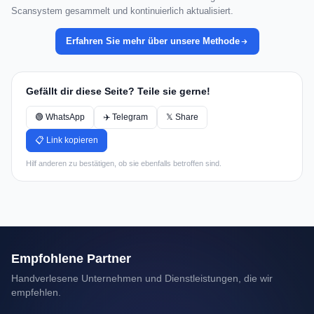
Scansystem gesammelt und kontinuierlich aktualisiert.
Erfahren Sie mehr über unsere Methode
Gefällt dir diese Seite? Teile sie gerne!
🟢 WhatsApp
✈️ Telegram
𝕏 Share
📋 Link kopieren
Hilf anderen zu bestätigen, ob sie ebenfalls betroffen sind.
Empfohlene Partner
Handverlesene Unternehmen und Dienstleistungen, die wir
empfehlen.