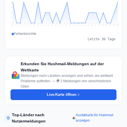
2
2
1
1
0
Jul 15
Jul 18
Jul 31
Jul 21
Jul 24
Jul 11
Jul 14
Jul 27
Jul 30
Jul 17
Jul 20
Jul 23
Jul 10
Jul 13
Jul 26
Jul 29
Jul 16
Jul 19
Jul 22
Jul 12
Jul 25
Jul 28
Aug 1
Aug 4
Jul 9
Aug 3
Jul 8
Aug 6
Aug 2
Aug 5
Fehlerberichte
Letzte 30 Tage
Erkunden Sie Hushmail-Meldungen auf der
Weltkarte
Meldungen nach Ländern anzeigen und sehen, wo weltweit
Probleme auftreten. — 🌍 2 Meldungen von verschiedenen
Orten
Live-Karte öffnen
Top-Länder nach
Ausfallkarte für Hushmail
anzeigen
Nutzermeldungen