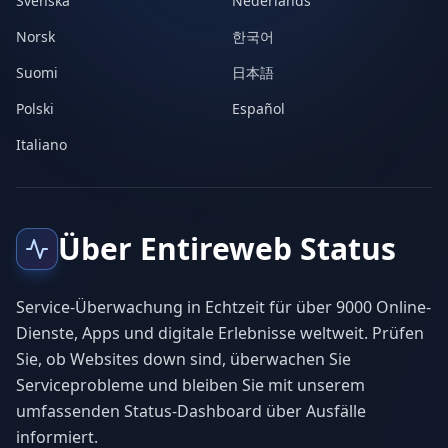
Svenska
Nederlands
Norsk
한국어
Suomi
日本語
Polski
Español
Italiano
Über Entireweb Status
Service-Überwachung in Echtzeit für über 9000 Online-
Dienste, Apps und digitale Erlebnisse weltweit. Prüfen
Sie, ob Websites down sind, überwachen Sie
Serviceprobleme und bleiben Sie mit unserem
umfassenden Status-Dashboard über Ausfälle
informiert.