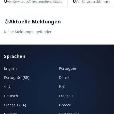
0
0
Von Serviceausfällen betroffene Städte
Von Serviceproblemen bet
Leaflet
|
© OpenStreetMap contributors
Aktuelle Meldungen
Keine Meldungen gefunden.
Sprachen
English
Português
Português (BR)
Dansk
中文
हिन्दी
Deutsch
Français
Français (CA)
Greece