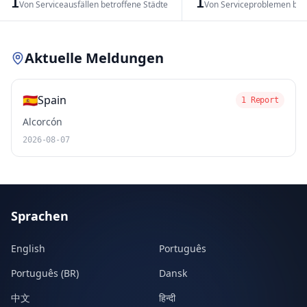
1
1
Von Serviceausfällen betroffene Städte
Von Serviceproblemen bet
Leaflet
|
© OpenStreetMap contributors
Aktuelle Meldungen
🇪🇸
Spain
1 Report
Alcorcón
2026-08-07
Sprachen
English
Português
Português (BR)
Dansk
中文
हिन्दी