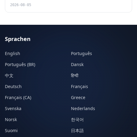
2026-08-05
Sprachen
English
Português
Português (BR)
Dansk
中文
हिन्दी
Deutsch
Français
Français (CA)
Greece
Svenska
Nederlands
Norsk
한국어
Suomi
日本語