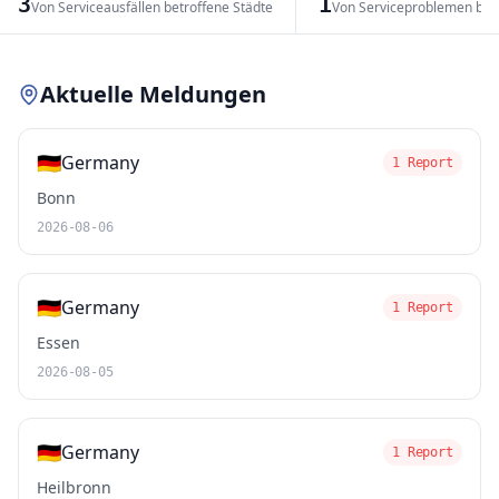
3
1
Von Serviceausfällen betroffene Städte
Von Serviceproblemen bet
Leaflet
|
© OpenStreetMap contributors
Aktuelle Meldungen
🇩🇪
Germany
1 Report
Bonn
2026-08-06
🇩🇪
Germany
1 Report
Essen
2026-08-05
🇩🇪
Germany
1 Report
Heilbronn