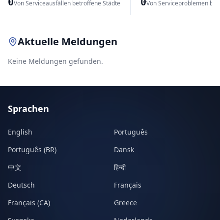
0
0
Von Serviceausfällen betroffene Städte
Von Serviceproblemen bet
Leaflet
|
© OpenStreetMap contributors
Aktuelle Meldungen
Keine Meldungen gefunden.
Sprachen
English
Português
Português (BR)
Dansk
中文
हिन्दी
Deutsch
Français
Français (CA)
Greece