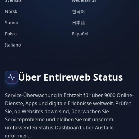
Svenska
Nederlands
Norsk
한국어
Suomi
日本語
Polski
Español
Italiano
Über Entireweb Status
Service-Überwachung in Echtzeit für über 9000 Online-
Dienste, Apps und digitale Erlebnisse weltweit. Prüfen
Sie, ob Websites down sind, überwachen Sie
Serviceprobleme und bleiben Sie mit unserem
umfassenden Status-Dashboard über Ausfälle
informiert.