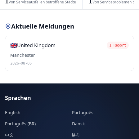
1
1
Von Serviceausfällen betroffene Städte
Von Serviceproblemen bet
Leaflet
|
© OpenStreetMap contributors
Aktuelle Meldungen
🇬🇧
United Kingdom
1 Report
Manchester
2026-08-06
Sprachen
English
Português
Português (BR)
Dansk
中文
हिन्दी