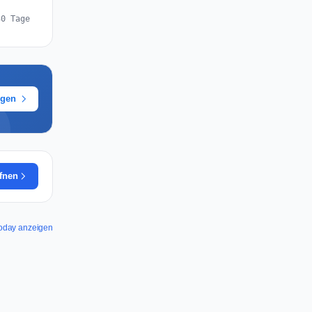
30 Tage
ügen
ffnen
 Today anzeigen