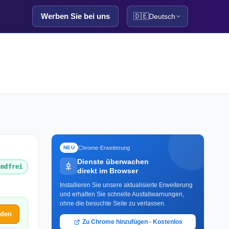
Werben Sie bei uns
🇩🇪
Deutsch
Chrome-Erweiterung
NEU
Dienste überwachen
andfrei
direkt im Browser
Installieren Sie unsere aktualisierte Erweiterung
und erhalten Sie schnelle Ausfallwarnungen,
ohne die besuchte Seite zu verlassen.
lden
Zu Chrome hinzufügen - Kostenlos