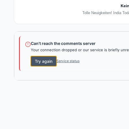
Kein
Tolle Neuigkeiten! India To
Can't reach the comments server
Your connection dropped or our service is briefly unre
Try again
Service status