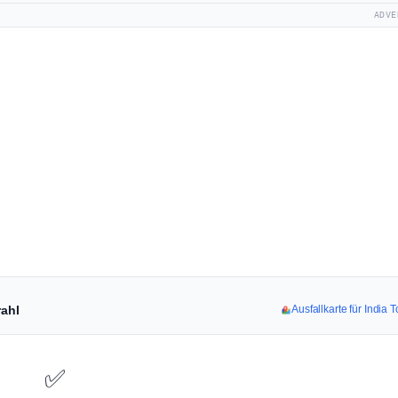
ADVE
rahl
Ausfallkarte für India
✅