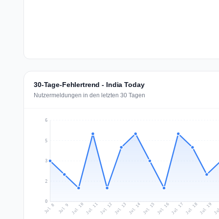
30-Tage-Fehlertrend - India Today
Nutzermeldungen in den letzten 30 Tagen
6
5
3
2
0
Jul 17
Ju
Jul 10
Jul 13
Jul 16
Jul 19
Jul 12
Jul 15
Jul 18
Jul 11
Jul 14
Jul 8
Jul 9