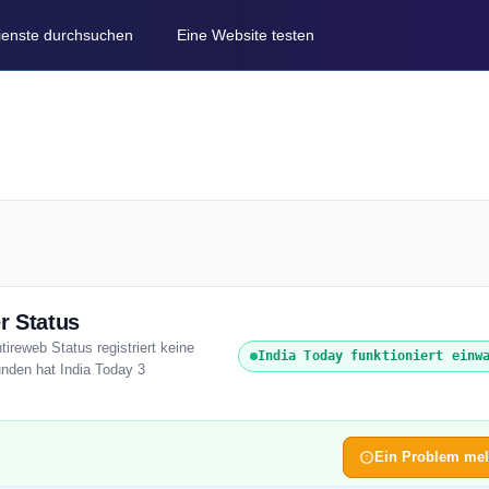
Dienste durchsuchen
Eine Website testen
r Status
tireweb Status registriert keine
India Today funktioniert einw
unden hat India Today 3
Ein Problem me