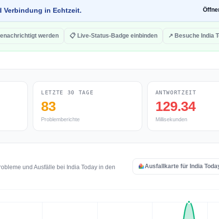
d Verbindung in Echtzeit.
Öffn
enachrichtigt werden
📋 Live-Status-Badge einbinden
↗ Besuche India 
LETZTE 30 TAGE
ANTWORTZEIT
83
129.34
Problemberichte
Millisekunden
Ausfallkarte für India Tod
obleme und Ausfälle bei India Today in den