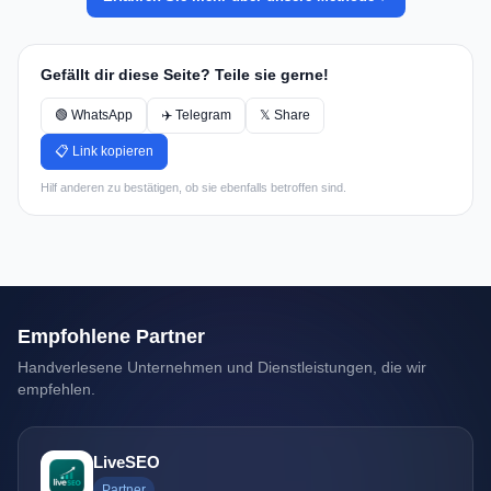
Gefällt dir diese Seite? Teile sie gerne!
🟢 WhatsApp
✈️ Telegram
𝕏 Share
📋 Link kopieren
Hilf anderen zu bestätigen, ob sie ebenfalls betroffen sind.
Empfohlene Partner
Handverlesene Unternehmen und Dienstleistungen, die wir
empfehlen.
LiveSEO
Partner