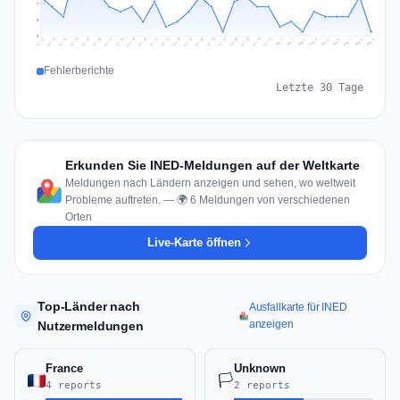
7
3
0
Jul 18
Jul 21
Jul 24
Jul 11
Jul 27
Jul 14
Jul 17
Jul 30
Jul 20
Jul 23
Jul 26
Jul 13
Jul 16
Jul 29
Jul 19
Jul 22
Jul 25
Jul 12
Jul 15
Jul 28
Jul 31
Aug 4
Aug 7
Aug 3
Aug 6
Aug 9
Aug 2
Aug 5
Aug 8
Aug 1
Fehlerberichte
Letzte 30 Tage
Erkunden Sie INED-Meldungen auf der Weltkarte
Meldungen nach Ländern anzeigen und sehen, wo weltweit
Probleme auftreten. — 🌍 6 Meldungen von verschiedenen
Orten
Live-Karte öffnen
Top-Länder nach
Ausfallkarte für INED
anzeigen
Nutzermeldungen
France
Unknown
🏳️
4 reports
2 reports