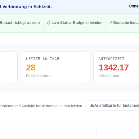
d Verbindung in Echtzeit.
Öffn
 Benachrichtigt werden
📋 Live-Status-Badge einbinden
↗ Besuche Inst
LETZTE 30 TAGE
ANTWORTZEIT
28
1342.17
Problemberichte
Millisekunden
Ausfallkarte für Instamo
bleme und Ausfälle bei Instamojo in den letzten