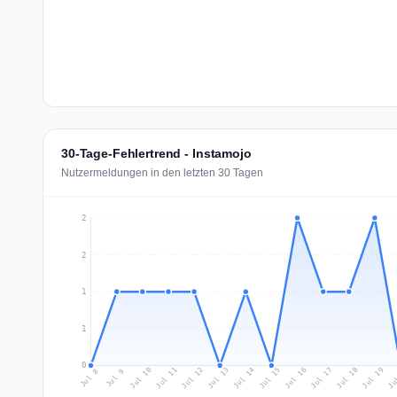
30-Tage-Fehlertrend - Instamojo
Nutzermeldungen in den letzten 30 Tagen
2
2
1
1
0
Jul 17
Ju
Jul 10
Jul 13
Jul 16
Jul 19
Jul 12
Jul 15
Jul 18
Jul 11
Jul 14
Jul 8
Jul 9