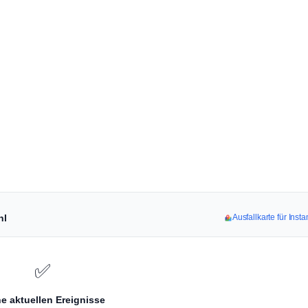
hl
Ausfallkarte für Ins
✅
e aktuellen Ereignisse