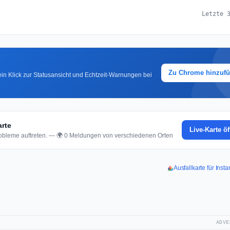
Letzte 
Zu Chrome hinzuf
in Klick zur Statusansicht und Echtzeit-Warnungen bei
arte
Live-Karte ö
bleme auftreten. — 🌍 0 Meldungen von verschiedenen Orten
Ausfallkarte für Ins
ADVE