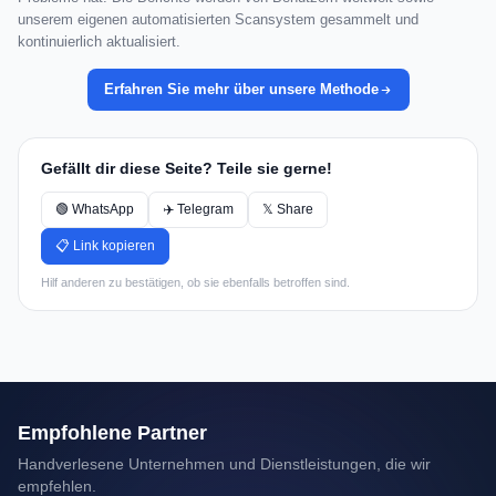
unserem eigenen automatisierten Scansystem gesammelt und
kontinuierlich aktualisiert.
Erfahren Sie mehr über unsere Methode
Gefällt dir diese Seite? Teile sie gerne!
🟢 WhatsApp
✈️ Telegram
𝕏 Share
📋 Link kopieren
Hilf anderen zu bestätigen, ob sie ebenfalls betroffen sind.
Empfohlene Partner
Handverlesene Unternehmen und Dienstleistungen, die wir
empfehlen.