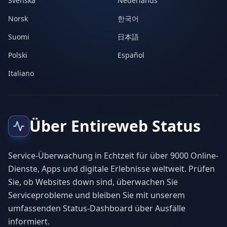
Svenska
Nederlands
Norsk
한국어
Suomi
日本語
Polski
Español
Italiano
Über Entireweb Status
Service-Überwachung in Echtzeit für über 9000 Online-
Dienste, Apps und digitale Erlebnisse weltweit. Prüfen
Sie, ob Websites down sind, überwachen Sie
Serviceprobleme und bleiben Sie mit unserem
umfassenden Status-Dashboard über Ausfälle
informiert.