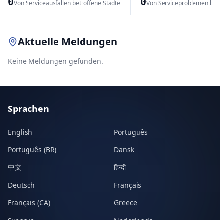
0
0
Von Serviceausfällen betroffene Städte
Von Serviceproblemen bet
Leaflet
|
© OpenStreetMap contributors
Aktuelle Meldungen
Keine Meldungen gefunden.
Sprachen
English
Português
Português (BR)
Dansk
中文
हिन्दी
Deutsch
Français
Français (CA)
Greece