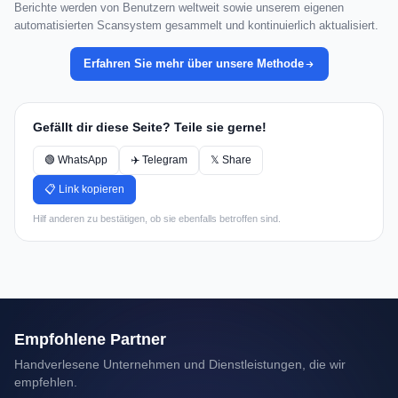
Berichte werden von Benutzern weltweit sowie unserem eigenen
automatisierten Scansystem gesammelt und kontinuierlich aktualisiert.
Erfahren Sie mehr über unsere Methode
Gefällt dir diese Seite? Teile sie gerne!
🟢 WhatsApp
✈️ Telegram
𝕏 Share
📋 Link kopieren
Hilf anderen zu bestätigen, ob sie ebenfalls betroffen sind.
Empfohlene Partner
Handverlesene Unternehmen und Dienstleistungen, die wir
empfehlen.