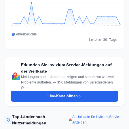
3
2
2
1
0
Jul 14
Jul 17
Jul 30
Jul 20
Jul 23
Jul 10
Jul 13
Jul 26
Jul 29
Jul 16
Jul 19
Jul 22
Jul 12
Jul 25
Jul 28
Jul 15
Jul 31
Jul 18
Jul 21
Jul 11
Jul 24
Jul 27
Aug 3
Jul 8
Aug 2
Jul 7
Aug 5
Aug 1
Aug 4
Jul 9
Fehlerberichte
Letzte 30 Tage
Erkunden Sie Invixium Service-Meldungen auf
der Weltkarte
Meldungen nach Ländern anzeigen und sehen, wo weltweit
Probleme auftreten. — 🌍 0 Meldungen von verschiedenen
Orten
Live-Karte öffnen
Top-Länder nach
Ausfallkarte für Invixium Service
anzeigen
Nutzermeldungen