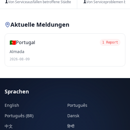
1
1
Von Serviceausfällen betroffene Städte
Von Serviceproblemen bet
Leaflet
|
© OpenStreetMap contributors
Aktuelle Meldungen
🇵🇹
Portugal
1 Report
Almada
2026-08-09
Sprachen
English
Português
Português (BR)
Dansk
中文
हिन्दी