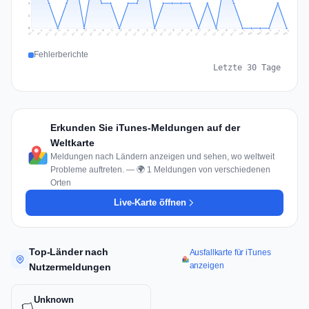
1
1
0
Jul 15
Jul 18
Jul 31
Jul 21
Jul 24
Jul 11
Jul 14
Jul 27
Jul 30
Jul 17
Jul 20
Jul 23
Jul 10
Jul 13
Jul 26
Jul 29
Jul 16
Jul 19
Jul 22
Jul 12
Jul 25
Jul 28
Aug 1
Aug 4
Jul 9
Aug 3
Jul 8
Aug 6
Aug 2
Aug 5
Fehlerberichte
Letzte 30 Tage
Erkunden Sie iTunes-Meldungen auf der
Weltkarte
Meldungen nach Ländern anzeigen und sehen, wo weltweit
Probleme auftreten. — 🌍 1 Meldungen von verschiedenen
Orten
Live-Karte öffnen
Top-Länder nach
Ausfallkarte für iTunes
anzeigen
Nutzermeldungen
Unknown
🏳️