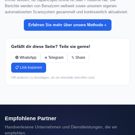
Berichte werden von Benutzern weltweit sowie unserem eigenen
automatisierten Scansystem gesammelt und kontinuierlich aktualisiert.
Erfahren Sie mehr über unsere Methode
Gefällt dir diese Seite? Teile sie gerne!
🟢 WhatsApp
✈️ Telegram
𝕏 Share
📋 Link kopieren
Hilf anderen zu bestätigen, ob sie ebenfalls betroffen sind.
Empfohlene Partner
Handverlesene Unternehmen und Dienstleistungen, die wir
empfehlen.