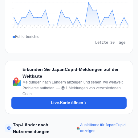
3
2
2
1
0
Jul 15
Jul 18
Jul 31
Jul 21
Jul 24
Jul 11
Jul 14
Jul 27
Jul 30
Jul 17
Jul 20
Jul 23
Jul 10
Jul 13
Jul 26
Jul 29
Jul 16
Jul 19
Jul 22
Jul 12
Jul 25
Jul 28
Aug 1
Aug 4
Jul 9
Aug 3
Jul 8
Aug 6
Aug 2
Aug 5
Fehlerberichte
Letzte 30 Tage
Erkunden Sie JapanCupid-Meldungen auf der
Weltkarte
Meldungen nach Ländern anzeigen und sehen, wo weltweit
Probleme auftreten. — 🌍 1 Meldungen von verschiedenen
Orten
Live-Karte öffnen
Top-Länder nach
Ausfallkarte für JapanCupid
anzeigen
Nutzermeldungen