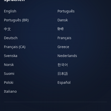
English
Português
Português (BR)
Dansk
中文
हिन्दी
Deutsch
Français
Français (CA)
Greece
Svenska
Nederlands
Norsk
한국어
Suomi
日本語
Polski
Español
Italiano