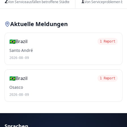
2
1
Von Serviceausfällen betroffene Städte
Von Serviceproblemen bet
Leaflet
|
© OpenStreetMap contributors
Aktuelle Meldungen
🇧🇷
Brazil
1 Report
Santo André
2026-08-09
🇧🇷
Brazil
1 Report
Osasco
2026-08-09
Sprachen