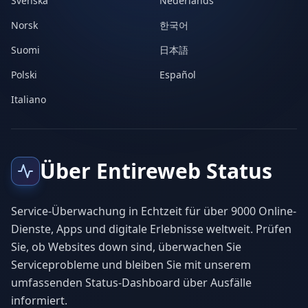
Svenska
Nederlands
Norsk
한국어
Suomi
日本語
Polski
Español
Italiano
Über Entireweb Status
Service-Überwachung in Echtzeit für über 9000 Online-
Dienste, Apps und digitale Erlebnisse weltweit. Prüfen
Sie, ob Websites down sind, überwachen Sie
Serviceprobleme und bleiben Sie mit unserem
umfassenden Status-Dashboard über Ausfälle
informiert.