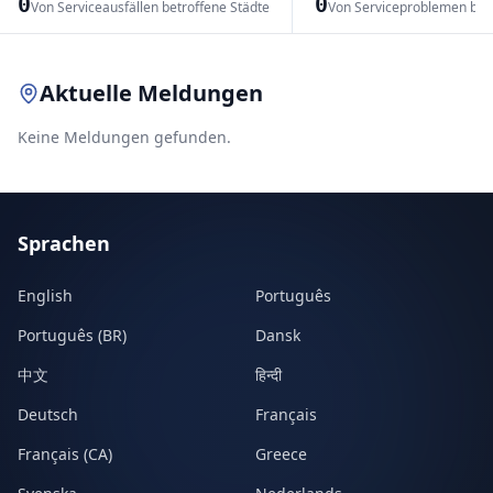
0
0
Von Serviceausfällen betroffene Städte
Von Serviceproblemen bet
Leaflet
|
© OpenStreetMap contributors
Aktuelle Meldungen
Keine Meldungen gefunden.
Sprachen
English
Português
Português (BR)
Dansk
中文
हिन्दी
Deutsch
Français
Français (CA)
Greece