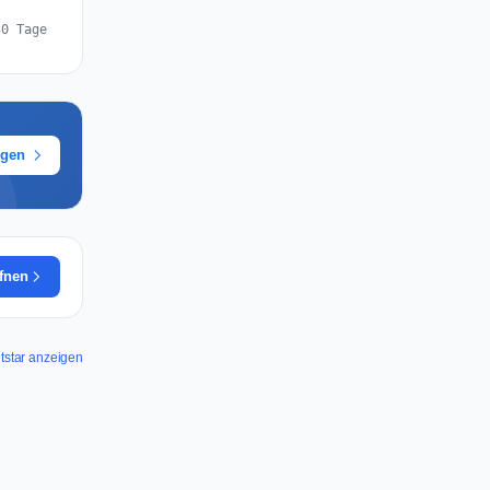
30 Tage
ügen
ffnen
etstar anzeigen