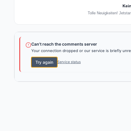
Kein
Tolle Neuigkeiten! Jetsta
Can't reach the comments server
Your connection dropped or our service is briefly unre
Try again
Service status