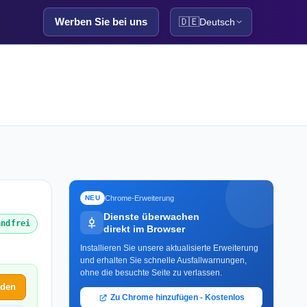
Werben Sie bei uns
🇩🇪
Deutsch
Chrome-Erweiterung
NEU
Dienste überwachen
andfrei
direkt im Browser
Installieren Sie unsere aktualisierte Erweiterung
und erhalten Sie schnelle Ausfallwarnungen,
ohne die besuchte Seite zu verlassen.
lden
Zu Chrome hinzufügen - Kostenlos