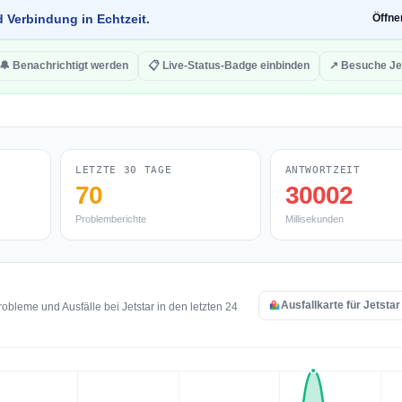
d Verbindung in Echtzeit.
Öffn
🔔 Benachrichtigt werden
📋 Live-Status-Badge einbinden
↗ Besuche Je
LETZTE 30 TAGE
ANTWORTZEIT
70
30002
Problemberichte
Millisekunden
Ausfallkarte für Jetsta
bleme und Ausfälle bei Jetstar in den letzten 24