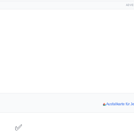
ADVE
Ausfallkarte für J
✅