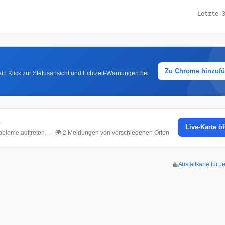
Letzte 
Zu Chrome hinzuf
in Klick zur Statusansicht und Echtzeit-Warnungen bei
e
Live-Karte ö
bleme auftreten. — 🌍 2 Meldungen von verschiedenen Orten
Ausfallkarte für J