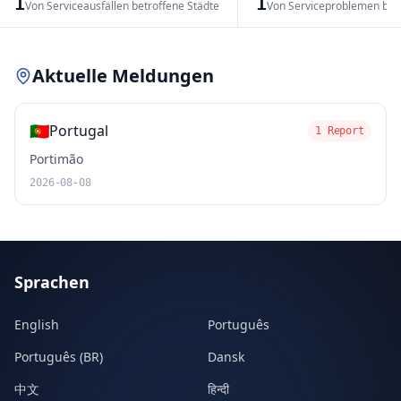
1
1
Von Serviceausfällen betroffene Städte
Von Serviceproblemen bet
Leaflet
|
© OpenStreetMap contributors
Aktuelle Meldungen
🇵🇹
Portugal
1 Report
Portimão
2026-08-08
Sprachen
English
Português
Português (BR)
Dansk
中文
हिन्दी