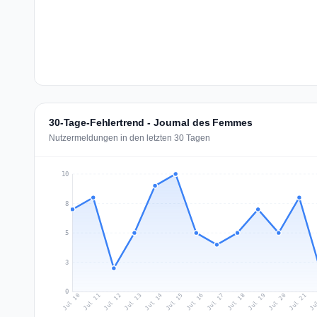
30-Tage-Fehlertrend - Journal des Femmes
Nutzermeldungen in den letzten 30 Tagen
10
8
5
3
0
Jul 19
Ju
Jul 12
Jul 15
Jul 18
Jul 21
Jul 11
Jul 14
Jul 17
Jul 20
Jul 10
Jul 13
Jul 16