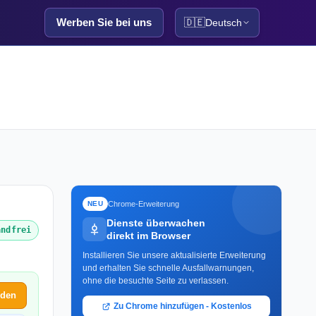
Werben Sie bei uns
🇩🇪
Deutsch
Chrome-Erweiterung
NEU
Dienste überwachen
andfrei
direkt im Browser
Installieren Sie unsere aktualisierte Erweiterung
und erhalten Sie schnelle Ausfallwarnungen,
ohne die besuchte Seite zu verlassen.
lden
Zu Chrome hinzufügen - Kostenlos