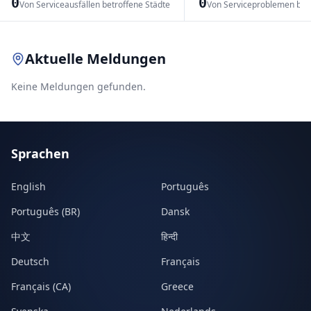
0
0
Von Serviceausfällen betroffene Städte
Von Serviceproblemen bet
Leaflet
|
© OpenStreetMap contributors
Aktuelle Meldungen
Keine Meldungen gefunden.
Sprachen
English
Português
Português (BR)
Dansk
中文
हिन्दी
Deutsch
Français
Français (CA)
Greece