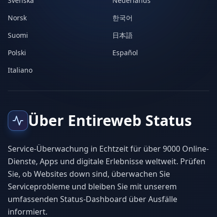
Svenska
Nederlands
Norsk
한국어
Suomi
日本語
Polski
Español
Italiano
Über Entireweb Status
Service-Überwachung in Echtzeit für über 9000 Online-
Dienste, Apps und digitale Erlebnisse weltweit. Prüfen
Sie, ob Websites down sind, überwachen Sie
Serviceprobleme und bleiben Sie mit unserem
umfassenden Status-Dashboard über Ausfälle
informiert.