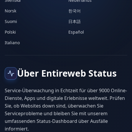
Svenska
Nederlands
Norsk
한국어
Suomi
日本語
Polski
Español
Italiano
Über Entireweb Status
Service-Überwachung in Echtzeit für über 9000 Online-
Dienste, Apps und digitale Erlebnisse weltweit. Prüfen
Sie, ob Websites down sind, überwachen Sie
Serviceprobleme und bleiben Sie mit unserem
umfassenden Status-Dashboard über Ausfälle
informiert.