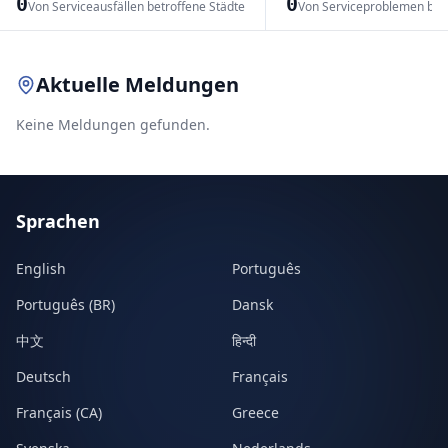
0
0
Von Serviceausfällen betroffene Städte
Von Serviceproblemen bet
Leaflet
|
© OpenStreetMap contributors
Aktuelle Meldungen
Keine Meldungen gefunden.
Sprachen
English
Português
Português (BR)
Dansk
中文
हिन्दी
Deutsch
Français
Français (CA)
Greece