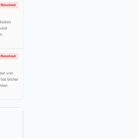
Resolved
keiten
 und
in
Resolved
ten von
hat bisher
nten