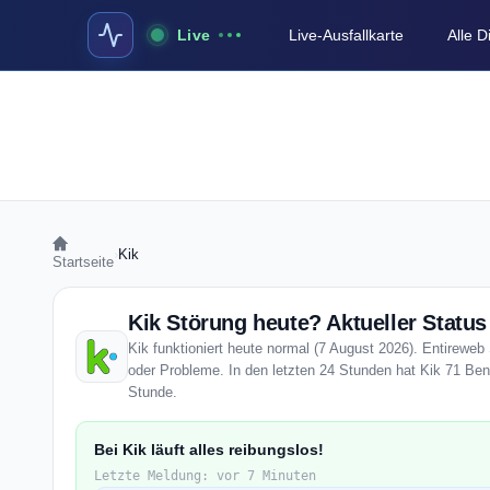
Live
Live-Ausfallkarte
Alle 
›
Kik
Startseite
Kik Störung heute? Aktueller Status
Kik funktioniert heute normal (7 August 2026). Entireweb 
oder Probleme. In den letzten 24 Stunden hat Kik 71 Benu
Stunde.
Bei Kik läuft alles reibungslos!
Letzte Meldung: vor 7 Minuten