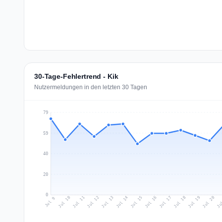
30-Tage-Fehlertrend - Kik
Nutzermeldungen in den letzten 30 Tagen
79
59
40
20
0
Jul 18
Ju
Jul 11
Jul 14
Jul 17
Jul 20
Jul 10
Jul 13
Jul 16
Jul 19
Jul 12
Jul 15
Jul 9