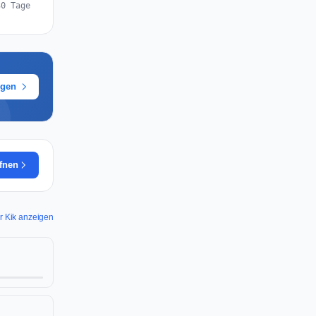
30 Tage
ügen
ffnen
ür Kik anzeigen