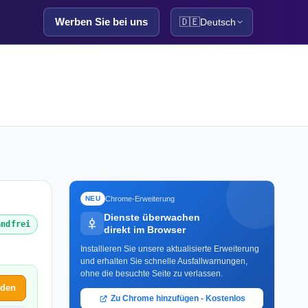
Werben Sie bei uns
🇩🇪
Deutsch
Chrome-Erweiterung
NEU
Dienste überwachen
andfrei
direkt im Browser
Installieren Sie unsere aktualisierte Erweiterung
und erhalten Sie schnelle Ausfallwarnungen,
ohne die besuchte Seite zu verlassen.
lden
Zu Chrome hinzufügen - Kostenlos