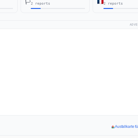
🏳️
2 reports
2 reports
ADVE
Ausfallkarte f