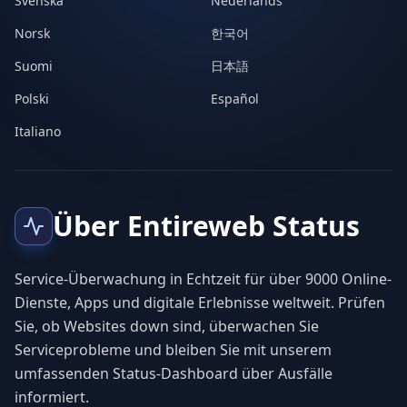
Svenska
Nederlands
Norsk
한국어
Suomi
日本語
Polski
Español
Italiano
Über Entireweb Status
Service-Überwachung in Echtzeit für über 9000 Online-
Dienste, Apps und digitale Erlebnisse weltweit. Prüfen
Sie, ob Websites down sind, überwachen Sie
Serviceprobleme und bleiben Sie mit unserem
umfassenden Status-Dashboard über Ausfälle
informiert.