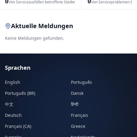
0
0
Von Serviceausfällen betroffene Städte
Von Serviceproblemen bet
Leaflet
|
© OpenStreetMap contributors
Aktuelle Meldungen
Keine Meldungen gefunden.
Sprachen
English
Português
Português (BR)
Dansk
中文
हिन्दी
Deutsch
Français
Français (CA)
Greece