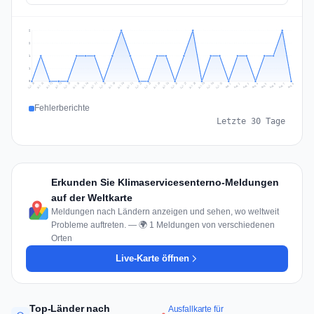
2
2
1
1
0
Jul 17
Jul 20
Jul 23
Jul 10
Jul 26
Jul 13
Jul 16
Jul 29
Jul 19
Jul 22
Jul 25
Jul 12
Jul 15
Jul 28
Jul 31
Jul 18
Jul 21
Jul 24
Jul 11
Jul 14
Jul 27
Jul 30
Aug 3
Aug 6
Aug 2
Aug 5
Aug 8
Aug 1
Aug 4
Aug 7
Fehlerberichte
Letzte 30 Tage
Erkunden Sie Klimaservicesenterno-Meldungen
auf der Weltkarte
Meldungen nach Ländern anzeigen und sehen, wo weltweit
Probleme auftreten. — 🌍 1 Meldungen von verschiedenen
Orten
Live-Karte öffnen
Top-Länder nach
Ausfallkarte für