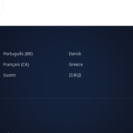
Português (BR)
Dansk
Français (CA)
Greece
Suomi
日本語