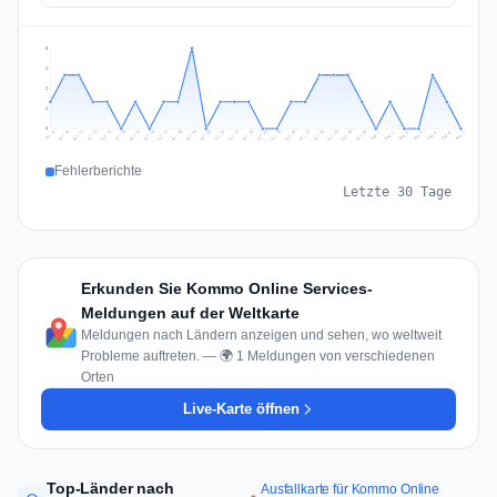
3
2
2
1
0
Jul 16
Jul 19
Jul 22
Jul 25
Jul 12
Jul 15
Jul 28
Jul 31
Jul 18
Jul 21
Jul 24
Jul 11
Jul 14
Jul 27
Jul 30
Jul 17
Jul 20
Jul 23
Jul 10
Jul 13
Jul 26
Jul 29
Aug 2
Aug 5
Aug 1
Aug 4
Jul 9
Aug 7
Aug 3
Aug 6
Fehlerberichte
Letzte 30 Tage
Erkunden Sie Kommo Online Services-
Meldungen auf der Weltkarte
Meldungen nach Ländern anzeigen und sehen, wo weltweit
Probleme auftreten. — 🌍 1 Meldungen von verschiedenen
Orten
Live-Karte öffnen
Top-Länder nach
Ausfallkarte für Kommo Online