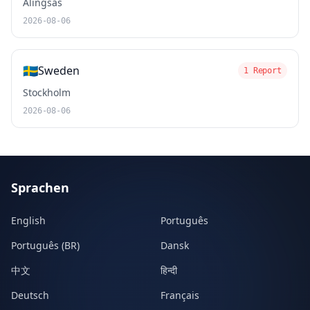
Alingsås
2026-08-06
🇸🇪
Sweden
1 Report
Stockholm
2026-08-06
Sprachen
English
Português
Português (BR)
Dansk
中文
हिन्दी
Deutsch
Français