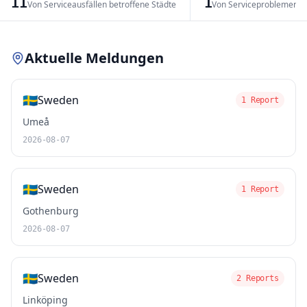
11
1
Von Serviceausfällen betroffene Städte
Von Serviceproblemen b
Leaflet
|
© OpenStreetMap contributors
Aktuelle Meldungen
🇸🇪
Sweden
1 Report
Umeå
2026-08-07
🇸🇪
Sweden
1 Report
Gothenburg
2026-08-07
🇸🇪
Sweden
2 Reports
Linköping